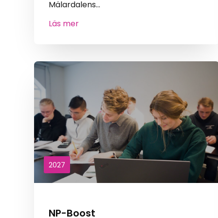
Mälardalens…
Läs mer
2027
NP-Boost